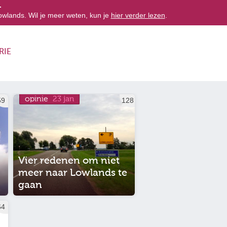
.
owlands. Wil je meer weten, kun je
hier verder lezen
.
RIE
opinie
23 jan
59
128
Vier redenen om niet
meer naar Lowlands te
gaan
64