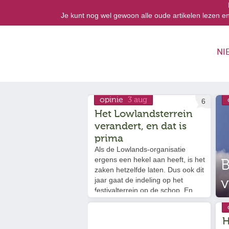
Je kunt nog wel gewoon alle oude artikelen lezen e
NI
opinie
3 aug
6
Het Lowlandsterrein
verandert, en dat is
prima
Als de Lowlands-organisatie
ergens een hekel aan heeft, is het
B
zaken hetzelfde laten. Dus ook dit
v
jaar gaat de indeling op het
festivalterrein op de schop. En
voor zover wij het kunnen
beoordelen, komt dat het festival
H
ten goede. Waarom?…