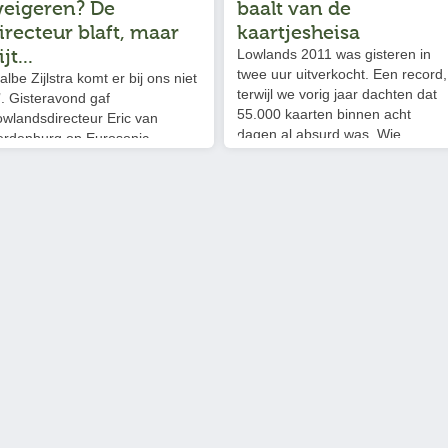
eigeren? De
baalt van de
irecteur blaft, maar
kaartjesheisa
ijt...
Lowlands 2011 was gisteren in
twee uur uitverkocht. Een record,
albe Zijlstra komt er bij ons niet
terwijl we vorig jaar dachten dat
’. Gisteravond gaf
55.000 kaarten binnen acht
owlandsdirecteur Eric van
dagen al absurd was. Wie
erdenburg op Eurosonic
gisterochtend zat te lunchen, een
oorderslag (waar hij overigens
sollicitatiegesprek had of uitsliep,
ok het IJzeren Podiumdier voor
greep er al naast. Wil de trouwe
este Directeur won) de
Lowlandsbezoeker nog wel
aatssecretaris van Onderwijs,
meedoen aan zo’n
rat race
, terwij
ultuur en Wetenschap een veeg
hij drie jaar geleden nog tot in juli
it de pan.…
kon beslissen of hij wel of niet
ging? Wij vonden het tijd voor ee
weloverwogen standpunt vanuit
die trouwe Lowlandsbezoeker.