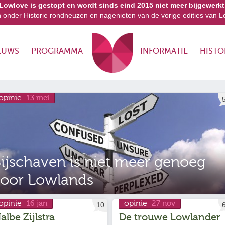
Lowlove is gestopt en wordt sinds eind 2015 niet meer bijgewerkt
n onder Historie rondneuzen en nagenieten van de vorige edities van L
EUWS
PROGRAMMA
INFORMATIE
HISTO
opinie
13 mei
ijschaven is niet meer genoeg
oor Lowlands
opinie
opinie
16 jan
27 nov
10
albe Zijlstra
De trouwe Lowlander