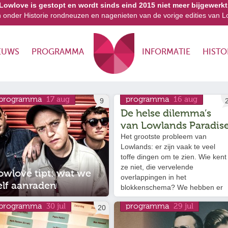
Lowlove is gestopt en wordt sinds eind 2015 niet meer bijgewerkt
n onder Historie rondneuzen en nagenieten van de vorige edities van L
EUWS
PROGRAMMA
INFORMATIE
HISTO
programma
programma
17 aug
16 aug
9
De helse dilemma’s
van Lowlands Paradis
Het grootste probleem van
Lowlands: er zijn vaak te veel
toffe dingen om te zien. Wie kent
ze niet, die vervelende
owlove tipt: wat we
overlappingen in het
elf aanraden
blokkenschema? We hebben er
een aantal dilemma’s uitgelicht
programma
programma
30 jul
29 jul
20
waar we op de Lowlove-burelen
ook niet uitkomen en…