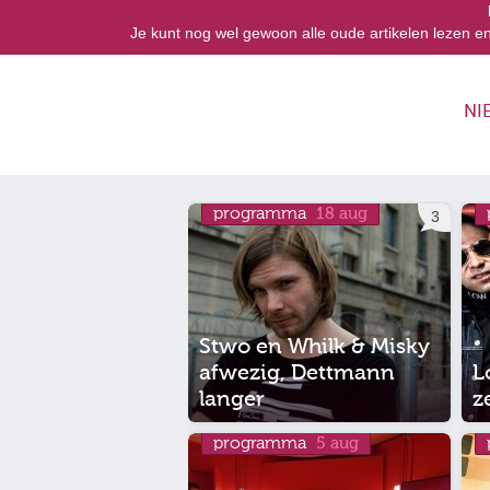
Je kunt nog wel gewoon alle oude artikelen lezen e
NI
programma
18 aug
3
Stwo en Whilk & Misky
afwezig, Dettmann
L
langer
z
programma
5 aug