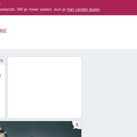
.
owlands. Wil je meer weten, kun je
hier verder lezen
.
RIE
25
e
9