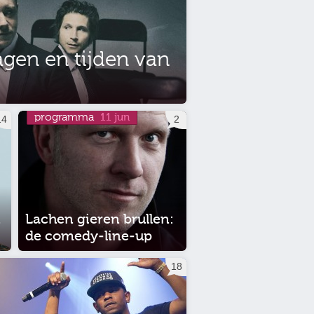
dagen en tijden van
programma
11 jun
14
2
n
Lachen gieren brullen:
de comedy-line-up
18