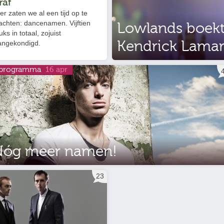
raf
er zaten we al een tijd op te
achten: dancenamen. Vijftien
Lowlands boek
uks in totaal, zojuist
Kendrick Lamar 
angekondigd.
programma
16 apr
Nóg meer namen!
23