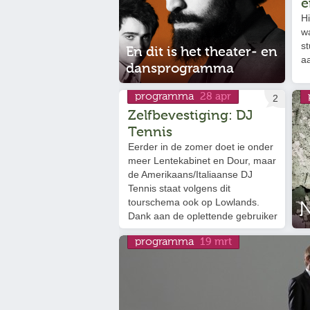
e
Hi
w
st
En dit is het theater- en
a
dansprogramma
programma
28 apr
2
Zelfbevestiging: DJ
Tennis
Eerder in de zomer doet ie onder
meer Lentekabinet en Dour, maar
de Amerikaans/Italiaanse DJ
Tennis staat volgens dit
tourschema ook op Lowlands.
Dank aan de oplettende gebruiker
van het FOK-forum.
programma
19 mrt