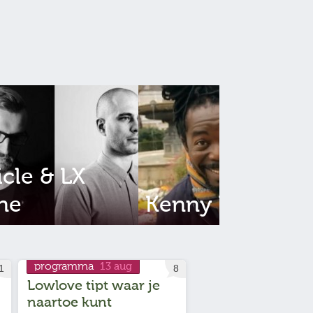
icle & LX
ne
Kenny B
programma
13 aug
1
8
Lowlove tipt waar je
naartoe kunt