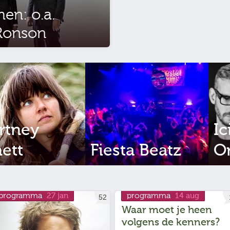
en: o.a.
Ronson
rtney
Ic
ett
Fiesta Beatz
O
programma
programma
27 jan
14 aug
52
Waar moet je heen
volgens de kenners?