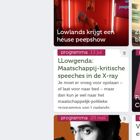
Lowlands krijgt een
Z
heuse peepshow
b
programma
13 jul
9
LLowgenda:
Maatschappij-kritische
speeches in de X-ray
Je moet er vroeg voor opstaan –
of laat voor naar bed – maar
dan kun je wel naar het
F
maatschappelijk-politieke
C
programma van Lowlands:
LLowgenda. Zaterdag- en
programma
20 mei
3
zondagochtend tussen 11:30 en
V
12:30 volgen twaalf speeches van
even zoveel sprekers over de…
e