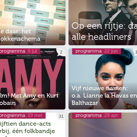
Op een rijtje: 
ie daar: het
alle headliners
lokkenschema
programma
programma
9 jul
22 jun
2
Vijf nieuwe namen:
ilm! Met Amy en Kurt
o.a. Lianne la Havas e
obain
Balthazar
programma
programma
19 mei
29 apr
31
ijftien dance-acts
rbij, één folkbandje