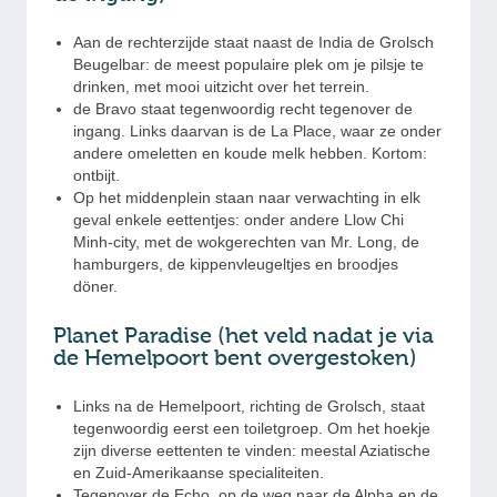
Aan de rechterzijde staat naast de India de Grolsch
Beugelbar: de meest populaire plek om je pilsje te
drinken, met mooi uitzicht over het terrein.
de Bravo staat tegenwoordig recht tegenover de
ingang. Links daarvan is de La Place, waar ze onder
andere omeletten en koude melk hebben. Kortom:
ontbijt.
Op het middenplein staan naar verwachting in elk
geval enkele eettentjes: onder andere Llow Chi
Minh-city, met de wokgerechten van Mr. Long, de
hamburgers, de kippenvleugeltjes en broodjes
döner.
Planet Paradise (het veld nadat je via
de Hemelpoort bent overgestoken)
Links na de Hemelpoort, richting de Grolsch, staat
tegenwoordig eerst een toiletgroep. Om het hoekje
zijn diverse eettenten te vinden: meestal Aziatische
en Zuid-Amerikaanse specialiteiten.
Tegenover de Echo, op de weg naar de Alpha en de