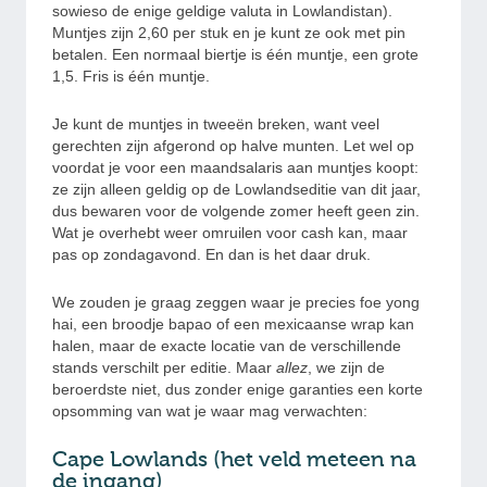
sowieso de enige geldige valuta in Lowlandistan).
Muntjes zijn 2,60 per stuk en je kunt ze ook met pin
betalen. Een normaal biertje is één muntje, een grote
1,5. Fris is één muntje.
Je kunt de muntjes in tweeën breken, want veel
gerechten zijn afgerond op halve munten. Let wel op
voordat je voor een maandsalaris aan muntjes koopt:
ze zijn alleen geldig op de Lowlandseditie van dit jaar,
dus bewaren voor de volgende zomer heeft geen zin.
Wat je overhebt weer omruilen voor cash kan, maar
pas op zondagavond. En dan is het daar druk.
We zouden je graag zeggen waar je precies foe yong
hai, een broodje bapao of een mexicaanse wrap kan
halen, maar de exacte locatie van de verschillende
stands verschilt per editie. Maar
allez
, we zijn de
beroerdste niet, dus zonder enige garanties een korte
opsomming van wat je waar mag verwachten:
Cape Lowlands (het veld meteen na
de ingang)