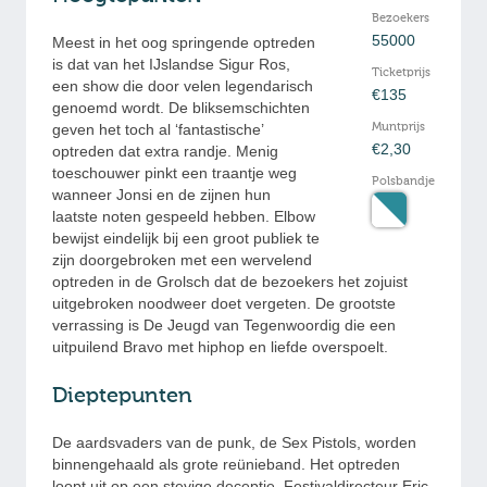
Bezoekers
55000
Meest in het oog springende optreden
is dat van het IJslandse Sigur Ros,
Ticketprijs
een show die door velen legendarisch
€135
genoemd wordt. De bliksemschichten
Muntprijs
geven het toch al ‘fantastische’
€2,30
optreden dat extra randje. Menig
toeschouwer pinkt een traantje weg
Polsbandje
wanneer Jonsi en de zijnen hun
laatste noten gespeeld hebben. Elbow
bewijst eindelijk bij een groot publiek te
zijn doorgebroken met een wervelend
optreden in de Grolsch dat de bezoekers het zojuist
uitgebroken noodweer doet vergeten. De grootste
verrassing is De Jeugd van Tegenwoordig die een
uitpuilend Bravo met hiphop en liefde overspoelt.
Dieptepunten
De aardsvaders van de punk, de Sex Pistols, worden
binnengehaald als grote reünieband. Het optreden
loopt uit op een stevige deceptie. Festivaldirecteur Eric