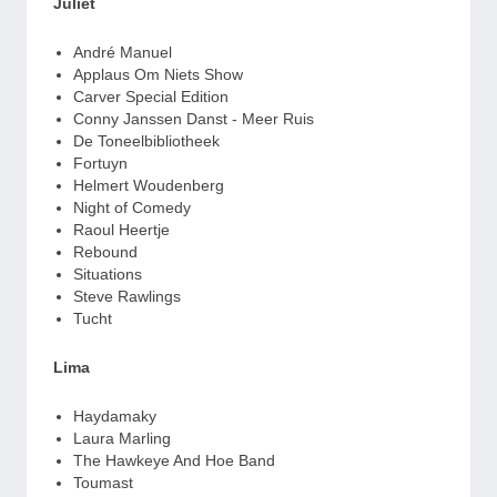
Juliet
André Manuel
Applaus Om Niets Show
Carver Special Edition
Conny Janssen Danst - Meer Ruis
De Toneelbibliotheek
Fortuyn
Helmert Woudenberg
Night of Comedy
Raoul Heertje
Rebound
Situations
Steve Rawlings
Tucht
Lima
Haydamaky
Laura Marling
The Hawkeye And Hoe Band
Toumast