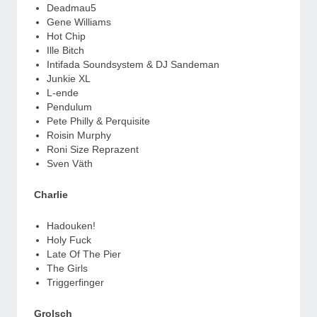
Deadmau5
Gene Williams
Hot Chip
Ille Bitch
Intifada Soundsystem & DJ Sandeman
Junkie XL
L-ende
Pendulum
Pete Philly & Perquisite
Roisin Murphy
Roni Size Reprazent
Sven Väth
Charlie
Hadouken!
Holy Fuck
Late Of The Pier
The Girls
Triggerfinger
Grolsch