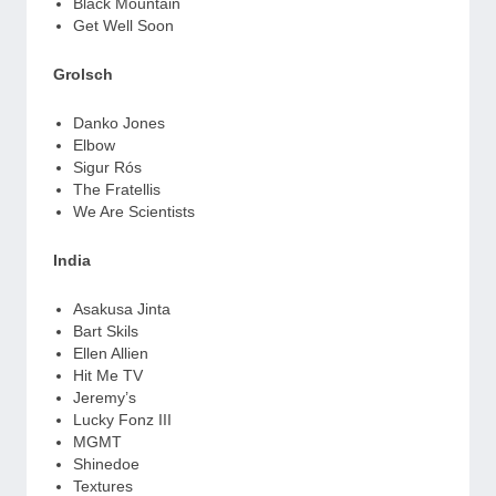
Black Mountain
Get Well Soon
Grolsch
Danko Jones
Elbow
Sigur Rós
The Fratellis
We Are Scientists
India
Asakusa Jinta
Bart Skils
Ellen Allien
Hit Me TV
Jeremy’s
Lucky Fonz III
MGMT
Shinedoe
Textures