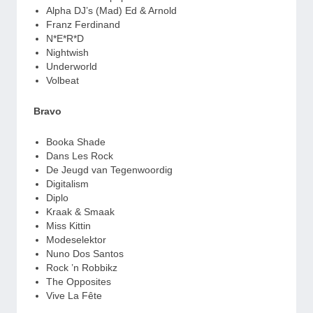
Alpha DJ’s (Mad) Ed & Arnold
Franz Ferdinand
N*E*R*D
Nightwish
Underworld
Volbeat
Bravo
Booka Shade
Dans Les Rock
De Jeugd van Tegenwoordig
Digitalism
Diplo
Kraak & Smaak
Miss Kittin
Modeselektor
Nuno Dos Santos
Rock ’n Robbikz
The Opposites
Vive La Fête