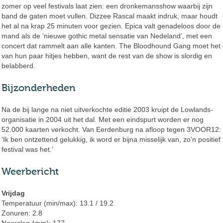
zomer op veel festivals laat zien: een dronkemansshow waarbij zijn
band de gaten moet vullen. Dizzee Rascal maakt indruk, maar houdt
het al na krap 25 minuten voor gezien. Epica valt genadeloos door de
mand als de ‘nieuwe gothic metal sensatie van Nedeland’, met een
concert dat rammelt aan alle kanten. The Bloodhound Gang moet het
van hun paar hitjes hebben, want de rest van de show is slordig en
belabberd.
Bijzonderheden
Na de bij lange na niet uitverkochte editie 2003 kruipt de Lowlands-
organisatie in 2004 uit het dal. Met een eindspurt worden er nog
52.000 kaarten verkocht. Van Eerdenburg na afloop tegen 3VOOR12:
‘Ik ben ontzettend gelukkig, ik word er bijna misselijk van, zo’n positief
festival was het.’
Weerbericht
Vrijdag
Temperatuur (min/max): 13.1 / 19.2
Zonuren: 2.8