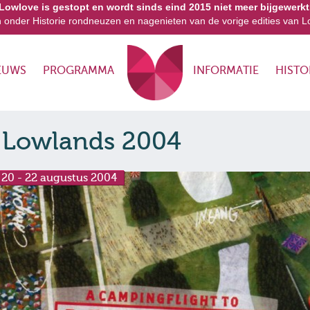
Lowlove is gestopt en wordt sinds eind 2015 niet meer bijgewerkt
n onder Historie rondneuzen en nagenieten van de vorige edities van L
EUWS
PROGRAMMA
INFORMATIE
HISTO
Lowlands 2004
20 - 22 augustus 2004