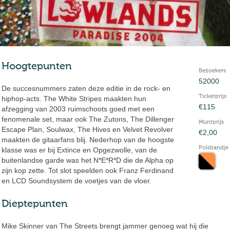
Hoogtepunten
Bezoekers
52000
De succesnummers zaten deze editie in de rock- en
Ticketprijs
hiphop-acts. The White Stripes maakten hun
€115
afzegging van 2003 ruimschoots goed met een
fenomenale set, maar ook The Zutons, The Dillenger
Muntprijs
Escape Plan, Soulwax, The Hives en Velvet Revolver
€2,00
maakten de gitaarfans blij. Nederhop van de hoogste
Polsbandje
klasse was er bij Extince en Opgezwolle, van de
buitenlandse garde was het N*E*R*D die de Alpha op
zijn kop zette. Tot slot speelden ook Franz Ferdinand
en LCD Soundsystem de voetjes van de vloer.
Dieptepunten
Mike Skinner van The Streets brengt jammer genoeg wat hij die