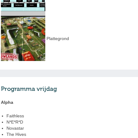
Plattegrond
Programma vrijdag
Alpha
Faithless
N*E*R*D
Novastar
The Hives