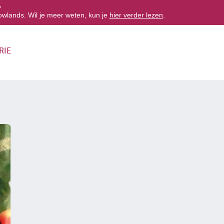
.
owlands. Wil je meer weten, kun je
hier verder lezen
.
RIE