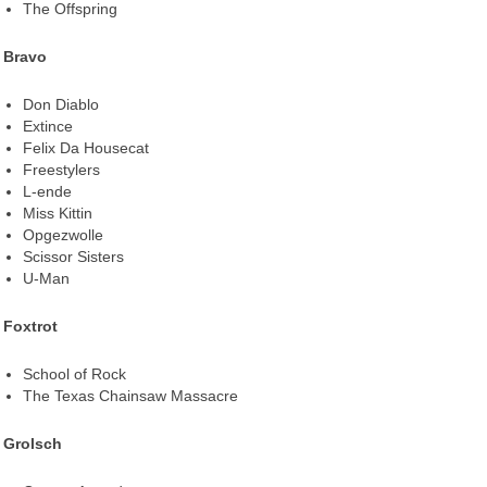
The Offspring
Bravo
Don Diablo
Extince
Felix Da Housecat
Freestylers
L-ende
Miss Kittin
Opgezwolle
Scissor Sisters
U-Man
Foxtrot
School of Rock
The Texas Chainsaw Massacre
Grolsch