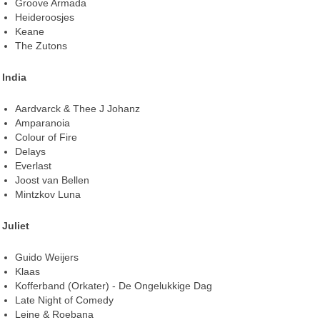
Groove Armada
Heideroosjes
Keane
The Zutons
India
Aardvarck & Thee J Johanz
Amparanoia
Colour of Fire
Delays
Everlast
Joost van Bellen
Mintzkov Luna
Juliet
Guido Weijers
Klaas
Kofferband (Orkater) - De Ongelukkige Dag
Late Night of Comedy
Leine & Roebana