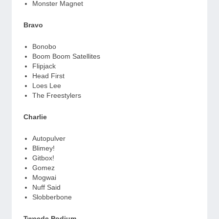
Monster Magnet
Bravo
Bonobo
Boom Boom Satellites
Flipjack
Head First
Loes Lee
The Freestylers
Charlie
Autopulver
Blimey!
Gitbox!
Gomez
Mogwai
Nuff Said
Slobberbone
Tweede Podium