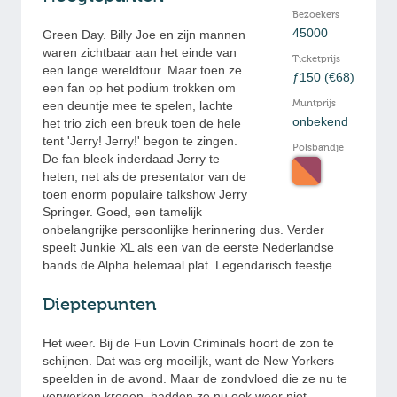
Bezoekers
45000
Green Day. Billy Joe en zijn mannen
waren zichtbaar aan het einde van
Ticketprijs
een lange wereldtour. Maar toen ze
ƒ150 (€68)
een fan op het podium trokken om
Muntprijs
een deuntje mee te spelen, lachte
onbekend
het trio zich een breuk toen de hele
tent 'Jerry! Jerry!' begon te zingen.
Polsbandje
De fan bleek inderdaad Jerry te
heten, net als de presentator van de
toen enorm populaire talkshow Jerry
Springer. Goed, een tamelijk
onbelangrijke persoonlijke herinnering dus. Verder
speelt Junkie XL als een van de eerste Nederlandse
bands de Alpha helemaal plat. Legendarisch feestje.
Dieptepunten
Het weer. Bij de Fun Lovin Criminals hoort de zon te
schijnen. Dat was erg moeilijk, want de New Yorkers
speelden in de avond. Maar de zondvloed die ze nu te
verwerken kregen, hadden ze nu ook weer niet