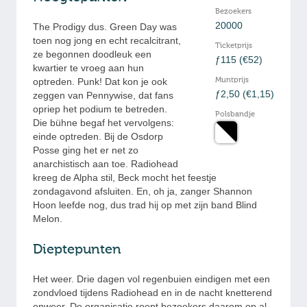
Bezoekers
20000
The Prodigy dus. Green Day was
toen nog jong en echt recalcitrant,
Ticketprijs
ze begonnen doodleuk een
ƒ115 (€52)
kwartier te vroeg aan hun
Muntprijs
optreden. Punk! Dat kon je ook
ƒ2,50 (€1,15)
zeggen van Pennywise, dat fans
opriep het podium te betreden.
Polsbandje
Die bühne begaf het vervolgens:
einde optreden. Bij de Osdorp
Posse ging het er net zo
anarchistisch aan toe. Radiohead
kreeg de Alpha stil, Beck mocht het feestje
zondagavond afsluiten. En, oh ja, zanger Shannon
Hoon leefde nog, dus trad hij op met zijn band Blind
Melon.
Dieptepunten
Het weer. Drie dagen vol regenbuien eindigen met een
zondvloed tijdens Radiohead en in de nacht knetterend
onweer. De organisatie roept bezoekers daarom op al