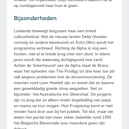
op zondagavond naar huis te gaan.
Bijzonderheden
Lowlands beweegt langzaam naar een breed
cultuurfestival. Met de nieuwe tenten Delta (theater,
comedy en andere kleinkunst) en Echo (film) wordt het
programma verbreed. Richting de Alpha is nog een
houten, niet al te brede brug over een sloot. In latere
jaren wordt die waterweg dichtgegooid met zand.
Achter de ‘linkerheuvel’ van de Alpha staat de Bravo,
waar het optreden van The Prodigy tot drie keer toe stil
valt wegens problemen met de stroomvoorziening. De
mannen rond Liam Howlett zijn zo woest dat ze daarna
een
gewelddadig goede show
wegzetten. Net zo
bijzonder: het Australische trio Silverchair. De jongens
zijn zo jong dat ze alleen onder begeleiding van papa
en mama op tour mogen. Hun Frogstomp komt er niet
minder hard door aan bij het publiek. Tot slot, maar we
weten het jaartal niet meer zeker, beleefde rond 1995
het Belgische Bierencafe voor meerdere jaren zijn
debuut.