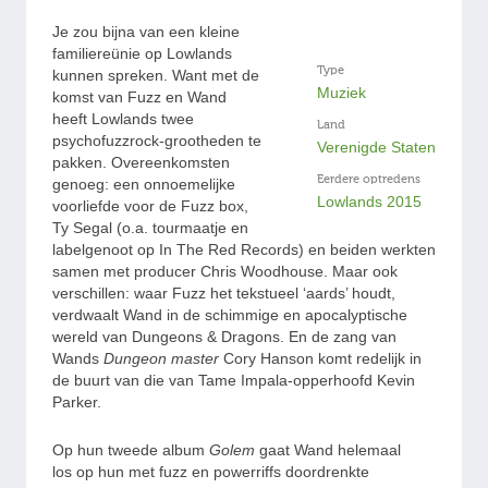
Je zou bijna van een kleine
familiereünie op Lowlands
Type
kunnen spreken. Want met de
Muziek
komst van Fuzz en Wand
heeft Lowlands twee
Land
psychofuzzrock-grootheden te
Verenigde Staten
pakken. Overeenkomsten
Eerdere optredens
genoeg: een onnoemelijke
Lowlands 2015
voorliefde voor de Fuzz box,
Ty Segal (o.a. tourmaatje en
labelgenoot op In The Red Records) en beiden werkten
samen met producer Chris Woodhouse. Maar ook
verschillen: waar Fuzz het tekstueel ‘aards’ houdt,
verdwaalt Wand in de schimmige en apocalyptische
wereld van Dungeons & Dragons. En de zang van
Wands
Dungeon master
Cory Hanson komt redelijk in
de buurt van die van Tame Impala-opperhoofd Kevin
Parker.
Op hun tweede album
Golem
gaat Wand helemaal
los op hun met fuzz en powerriffs doordrenkte