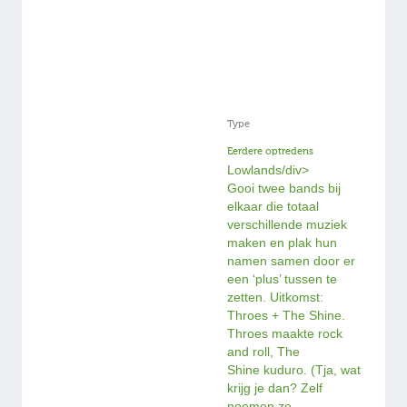
Type
Eerdere optredens
Lowlands/div>
Gooi twee bands bij
elkaar die totaal
verschillende muziek
maken en plak hun
namen samen door er
een ‘plus’ tussen te
zetten. Uitkomst:
Throes + The Shine.
Throes maakte rock
and roll, The
Shine kuduro. (Tja, wat
krijg je dan? Zelf
noemen ze