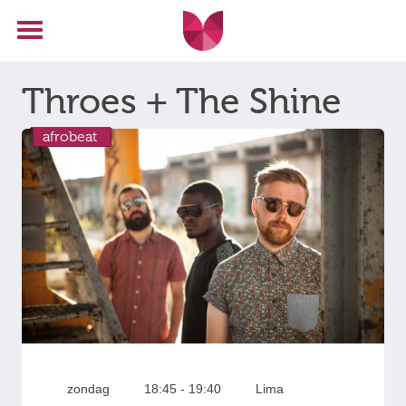
Throes + The Shine
afrobeat
zondag
18:45 - 19:40
Lima