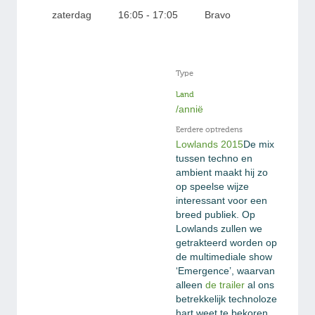
zaterdag
16:05 - 17:05
Bravo
Type
Land
/annië
Eerdere optredens
Lowlands 2015
De mix
tussen techno en
ambient maakt hij zo
op speelse wijze
interessant voor een
breed publiek. Op
Lowlands zullen we
getrakteerd worden op
de multimediale show
‘Emergence’, waarvan
alleen
de trailer
al ons
betrekkelijk technoloze
hart weet te bekoren.