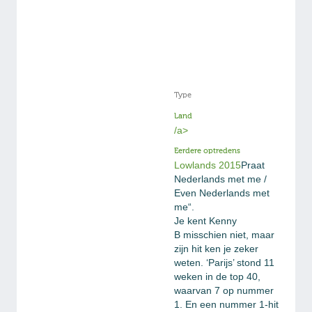
Type
Land
/a>
Eerdere optredens
Lowlands 2015
Praat
Nederlands met me /
Even Nederlands met
me“.
Je kent Kenny
B misschien niet, maar
zijn hit ken je zeker
weten. ‘Parijs’ stond 11
weken in de top 40,
waarvan 7 op nummer
1. En een nummer 1-hit