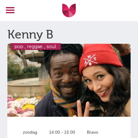
Kenny B
pop
,
reggae
,
soul
zondag
14:00 - 15:00
Bravo