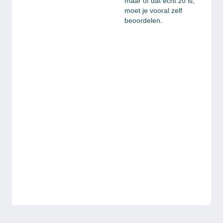
maar of dat echt zo is,
moet je vooral zelf
beoordelen.