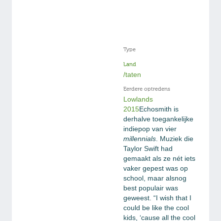
Type
Land
/taten
Eerdere optredens
Lowlands
2015
Echosmith is
derhalve toegankelijke
indiepop van vier
millennials
. Muziek die
Taylor Swift had
gemaakt als ze nét iets
vaker gepest was op
school, maar alsnog
best populair was
geweest. “I wish that I
could be like the cool
kids, ‘cause all the cool