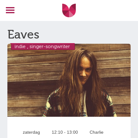
Eaves
indie
,
singer-songwriter
zaterdag
12:10 - 13:00
Charlie