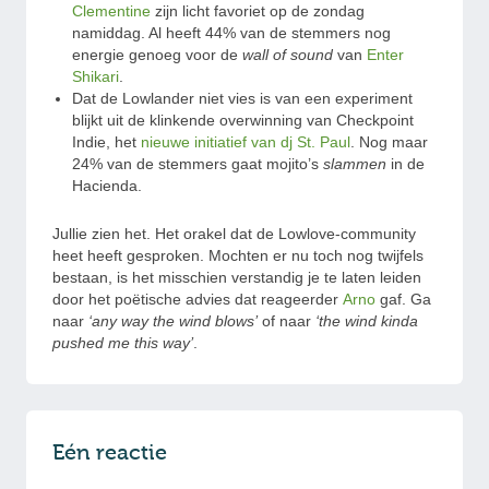
Clementine
zijn licht favoriet op de zondag
namiddag. Al heeft 44% van de stemmers nog
energie genoeg voor de
wall of sound
van
Enter
Shikari
.
Dat de Lowlander niet vies is van een experiment
blijkt uit de klinkende overwinning van Checkpoint
Indie, het
nieuwe initiatief van dj St. Paul
. Nog maar
24% van de stemmers gaat mojito’s
slammen
in de
Hacienda.
Jullie zien het. Het orakel dat de Lowlove-community
heet heeft gesproken. Mochten er nu toch nog twijfels
bestaan, is het misschien verstandig je te laten leiden
door het poëtische advies dat reageerder
Arno
gaf. Ga
naar
‘any way the wind blows’
of naar
‘the wind kinda
pushed me this way’
.
Eén reactie