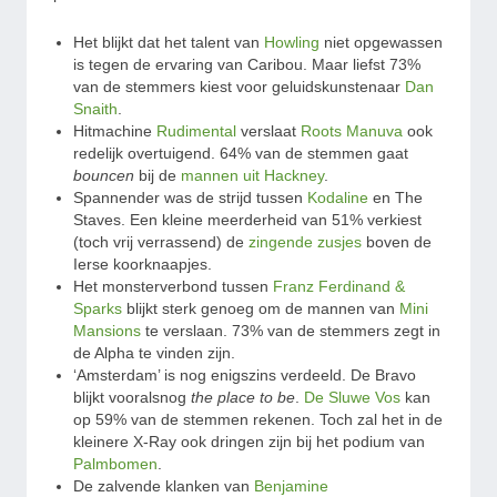
Het blijkt dat het talent van
Howling
niet opgewassen
is tegen de ervaring van Caribou. Maar liefst 73%
van de stemmers kiest voor geluidskunstenaar
Dan
Snaith
.
Hitmachine
Rudimental
verslaat
Roots Manuva
ook
redelijk overtuigend. 64% van de stemmen gaat
bouncen
bij de
mannen uit Hackney
.
Spannender was de strijd tussen
Kodaline
en The
Staves. Een kleine meerderheid van 51% verkiest
(toch vrij verrassend) de
zingende zusjes
boven de
Ierse koorknaapjes.
Het monsterverbond tussen
Franz Ferdinand &
Sparks
blijkt sterk genoeg om de mannen van
Mini
Mansions
te verslaan. 73% van de stemmers zegt in
de Alpha te vinden zijn.
‘Amsterdam’ is nog enigszins verdeeld. De Bravo
blijkt vooralsnog
the place to be
.
De Sluwe Vos
kan
op 59% van de stemmen rekenen. Toch zal het in de
kleinere X-Ray ook dringen zijn bij het podium van
Palmbomen
.
De zalvende klanken van
Benjamine