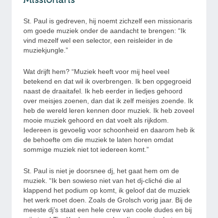
St. Paul is gedreven, hij noemt zichzelf een missionaris
om goede muziek onder de aandacht te brengen: “Ik
vind mezelf wel een selector, een reisleider in de
muziekjungle.”
Wat drijft hem? “Muziek heeft voor mij heel veel
betekend en dat wil ik overbrengen. Ik ben opgegroeid
naast de draaitafel. Ik heb eerder in liedjes gehoord
over meisjes zoenen, dan dat ik zelf meisjes zoende. Ik
heb de wereld leren kennen door muziek. Ik heb zoveel
mooie muziek gehoord en dat voelt als rijkdom.
Iedereen is gevoelig voor schoonheid en daarom heb ik
de behoefte om die muziek te laten horen omdat
sommige muziek niet tot iedereen komt.”
St. Paul is niet je doorsnee dj, het gaat hem om de
muziek. “Ik ben sowieso niet van het dj-cliché die al
klappend het podium op komt, ik geloof dat de muziek
het werk moet doen. Zoals de Grolsch vorig jaar. Bij de
meeste dj’s staat een hele crew van coole dudes en bij