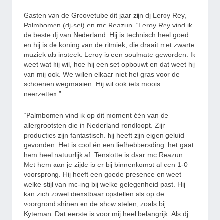
Gasten van de Groovetube dit jaar zijn dj Leroy Rey,
Palmbomen (dj-set) en mc Reazun. “Leroy Rey vind ik
de beste dj van Nederland. Hij is technisch heel goed
en hij is de koning van de ritmiek, die draait met zwarte
muziek als insteek. Leroy is een soulmate geworden. Ik
weet wat hij wil, hoe hij een set opbouwt en dat weet hij
van mij ook. We willen elkaar niet het gras voor de
schoenen wegmaaien. Hij wil ook iets moois
neerzetten.”
“Palmbomen vind ik op dit moment één van de
allergrootsten die in Nederland rondloopt. Zijn
producties zijn fantastisch, hij heeft zijn eigen geluid
gevonden. Het is cool én een liefhebbersding, het gaat
hem heel natuurlijk af. Tenslotte is daar mc Reazun.
Met hem aan je zijde is er bij binnenkomst al een 1-0
voorsprong. Hij heeft een goede presence en weet
welke stijl van mc-ing bij welke gelegenheid past. Hij
kan zich zowel dienstbaar opstellen als op de
voorgrond shinen en de show stelen, zoals bij
Kyteman. Dat eerste is voor mij heel belangrijk. Als dj