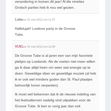
verandering in komen dit jaar! Al die nineties
Grolsch parties heb ik nou wel gezien..
Liske
op 31 mei 2012 om 11:57
Hallelujah! Lowlove party in de Groove
Tube.
VUIG
op 31 mei 2012 om 12:49
De Groove Tube is al jaren een van mijn favoriete
plekjes op Lowlands. Als de voeten niet meer willen
ga ik daar altijd heen om weer wat energie op te
doen. Geweldige sfeer en geweldige muziek (al heb
ik er ook wel mindere goden dan St. Paul plaatjes
behoorlijk horen verpesten).
Ik moet wel bekennen dat ik de nieuwe indeling van
het festivalterrein nadelig vind uitpakken voor de
Groove Tube. Ik ben er vorig jaar dan ook