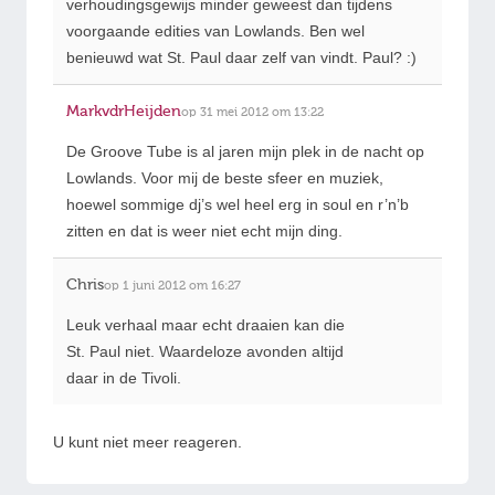
verhoudingsgewijs minder geweest dan tijdens
voorgaande edities van Lowlands. Ben wel
benieuwd wat St. Paul daar zelf van vindt. Paul? :)
MarkvdrHeijden
op 31 mei 2012 om 13:22
De Groove Tube is al jaren mijn plek in de nacht op
Lowlands. Voor mij de beste sfeer en muziek,
hoewel sommige dj’s wel heel erg in soul en r’n’b
zitten en dat is weer niet echt mijn ding.
Chris
op 1 juni 2012 om 16:27
Leuk verhaal maar echt draaien kan die
St. Paul niet. Waardeloze avonden altijd
daar in de Tivoli.
U kunt niet meer reageren.