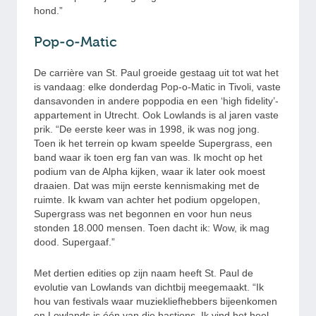
hond.”
Pop-o-Matic
De carrière van St. Paul groeide gestaag uit tot wat het
is vandaag: elke donderdag Pop-o-Matic in Tivoli, vaste
dansavonden in andere poppodia en een ‘high fidelity’-
appartement in Utrecht. Ook Lowlands is al jaren vaste
prik. “De eerste keer was in 1998, ik was nog jong.
Toen ik het terrein op kwam speelde Supergrass, een
band waar ik toen erg fan van was. Ik mocht op het
podium van de Alpha kijken, waar ik later ook moest
draaien. Dat was mijn eerste kennismaking met de
ruimte. Ik kwam van achter het podium opgelopen,
Supergrass was net begonnen en voor hun neus
stonden 18.000 mensen. Toen dacht ik: Wow, ik mag
dood. Supergaaf.”
Met dertien edities op zijn naam heeft St. Paul de
evolutie van Lowlands van dichtbij meegemaakt. “Ik
hou van festivals waar muziekliefhebbers bijeenkomen
en Lowlands is één van die bastions. Ik vind het heel