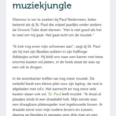
muziekjungle
Glamour is ver te zoeken bij Paul Nederveen, beter
bekend als dj St. Paul die vrijwel jaarlijks onder andere
de Groove Tube doet dansen. “Het is niet goed als het
te veel om mij gaat. Het gaat echt om de muziek.”
“Ik trek nog even mijn schoenen aan”, zegt dj St. Paul
als hij met zijn Beatles-sokken in zijn halfhoge
Adidasjes schiet. Hij leidt ons naar een kamer met twee
enorme kasten vol platen, in de hoek staat de was op
een rek te drogen.
In de woonkamer treffen we nog meer muziek. De
eettafel biedt een kleine plek voor zijn laptop, de rest is
afgeladen met cd’s. Het aanrecht en nog eens vele
kasten staan ook vol.
St. Paul
leeft muziek. “Ik draai al
plaatjes sinds ik een draaitafel heb. Mijn eerste was
een draagbare platenspeler met ingebouwde boxen. Ik
draaide eerst voor mijn oudere broers en zussen,
daarna op feestjes in garages voor drie man en een