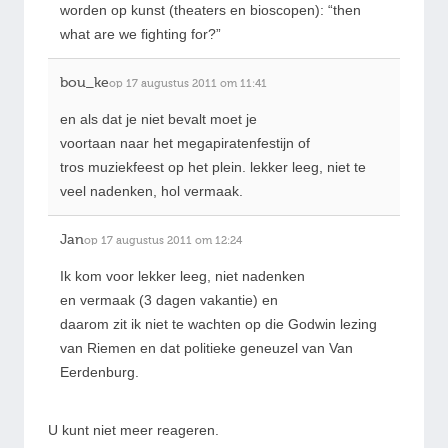
worden op kunst (theaters en bioscopen): “then
what are we fighting for?”
bou_ke
op 17 augustus 2011 om 11:41
en als dat je niet bevalt moet je
voortaan naar het megapiratenfestijn of
tros muziekfeest op het plein. lekker leeg, niet te
veel nadenken, hol vermaak.
Jan
op 17 augustus 2011 om 12:24
Ik kom voor lekker leeg, niet nadenken
en vermaak (3 dagen vakantie) en
daarom zit ik niet te wachten op die Godwin lezing
van Riemen en dat politieke geneuzel van Van
Eerdenburg.
U kunt niet meer reageren.