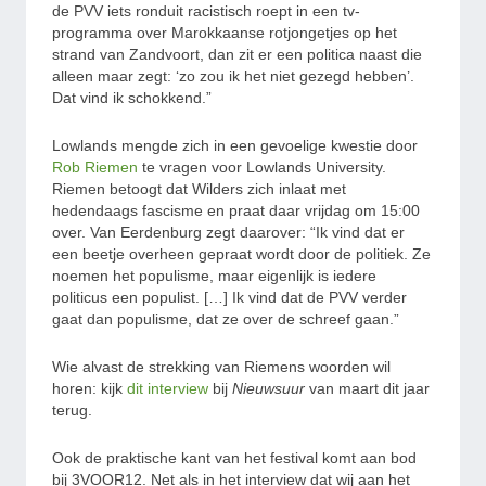
de PVV iets ronduit racistisch roept in een tv-
programma over Marokkaanse rotjongetjes op het
strand van Zandvoort, dan zit er een politica naast die
alleen maar zegt: ‘zo zou ik het niet gezegd hebben’.
Dat vind ik schokkend.”
Lowlands mengde zich in een gevoelige kwestie door
Rob Riemen
te vragen voor Lowlands University.
Riemen betoogt dat Wilders zich inlaat met
hedendaags fascisme en praat daar vrijdag om 15:00
over. Van Eerdenburg zegt daarover: “Ik vind dat er
een beetje overheen gepraat wordt door de politiek. Ze
noemen het populisme, maar eigenlijk is iedere
politicus een populist. […] Ik vind dat de PVV verder
gaat dan populisme, dat ze over de schreef gaan.”
Wie alvast de strekking van Riemens woorden wil
horen: kijk
dit interview
bij
Nieuwsuur
van maart dit jaar
terug.
Ook de praktische kant van het festival komt aan bod
bij 3VOOR12. Net als in het interview dat wij aan het