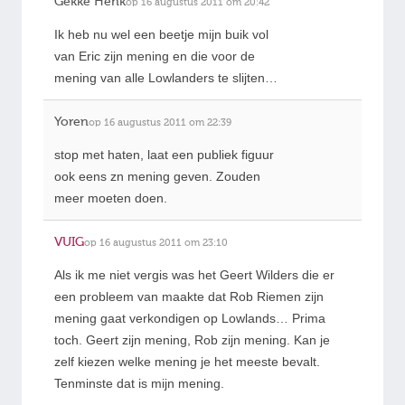
Gekke Henk
op 16 augustus 2011 om 20:42
Ik heb nu wel een beetje mijn buik vol
van Eric zijn mening en die voor de
mening van alle Lowlanders te slijten…
Yoren
op 16 augustus 2011 om 22:39
stop met haten, laat een publiek figuur
ook eens zn mening geven. Zouden
meer moeten doen.
VUIG
op 16 augustus 2011 om 23:10
Als ik me niet vergis was het Geert Wilders die er
een probleem van maakte dat Rob Riemen zijn
mening gaat verkondigen op Lowlands… Prima
toch. Geert zijn mening, Rob zijn mening. Kan je
zelf kiezen welke mening je het meeste bevalt.
Tenminste dat is mijn mening.