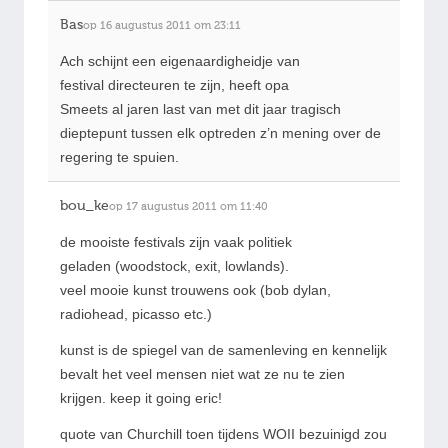
Bas
op 16 augustus 2011 om 23:11
Ach schijnt een eigenaardigheidje van
festival directeuren te zijn, heeft opa
Smeets al jaren last van met dit jaar tragisch
dieptepunt tussen elk optreden z’n mening over de
regering te spuien.
bou_ke
op 17 augustus 2011 om 11:40
de mooiste festivals zijn vaak politiek
geladen (woodstock, exit, lowlands).
veel mooie kunst trouwens ook (bob dylan,
radiohead, picasso etc.)
kunst is de spiegel van de samenleving en kennelijk
bevalt het veel mensen niet wat ze nu te zien
krijgen. keep it going eric!
quote van Churchill toen tijdens WOII bezuinigd zou